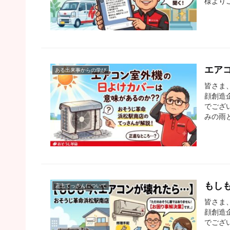
様より
エア
ある出来事からの学び
皆さま
顔創造
でござ
みの雨
もし
店主てっさんについて
皆さま
顔創造
でござ