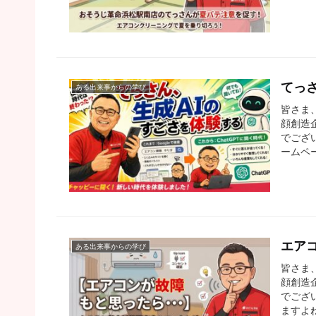
てっ
ある出来事からの学び
皆さま
顔創造
でござ
ームペ
エア
ある出来事からの学び
皆さま
顔創造
でござ
ますよ