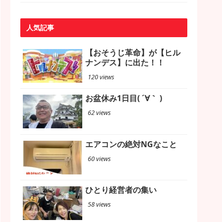
人気記事
【おそうじ革命】が【ヒル
ナンデス】に出た！！
120 views
お盆休み1日目( ´∀｀ )
62 views
エアコンの絶対NGなこと
60 views
ひとり経営者の集い
58 views