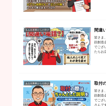
間違
ある出来事からの学び
皆さま
顔創造
でござ
たらお
取付
ある出来事からの学び
皆さま
顔創造
でござ
さんで