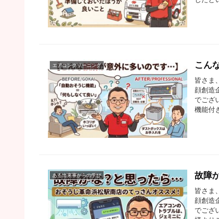
こん
エアコンクリーニング
皆さま
顔創造
でござ
機能付
故障
ある出来事からの学び
皆さま
顔創造
でござ