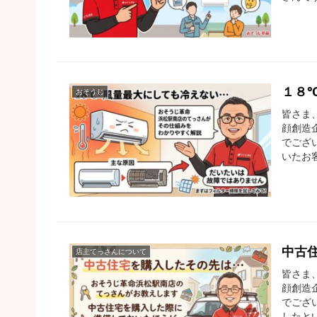
１８
おそうじ
皆さま
顔創造
でござ
いたお
中古
店主てっさんについて
皆さま
顔創造
でござ
したと