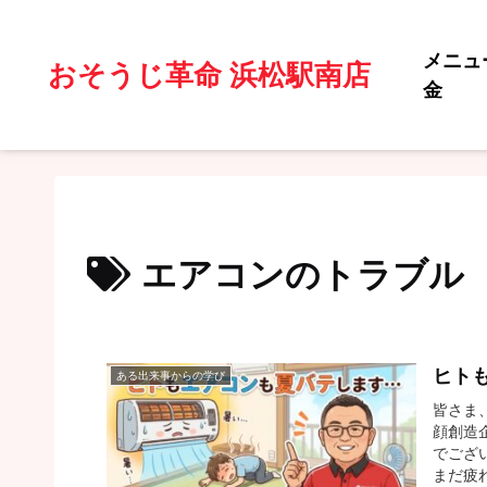
メニュ
おそうじ革命 浜松駅南店
金
エアコンのトラブル
ヒト
ある出来事からの学び
皆さま
顔創造
でござ
まだ疲