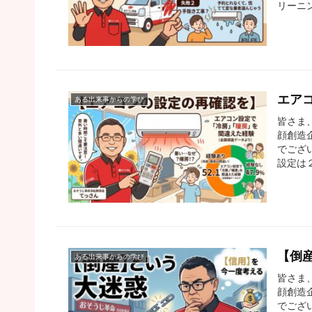
リーニ
エア
ある出来事からの学び
皆さま
顔創造
でござ
設定は
【倒
ある出来事からの学び
皆さま
顔創造
でござ