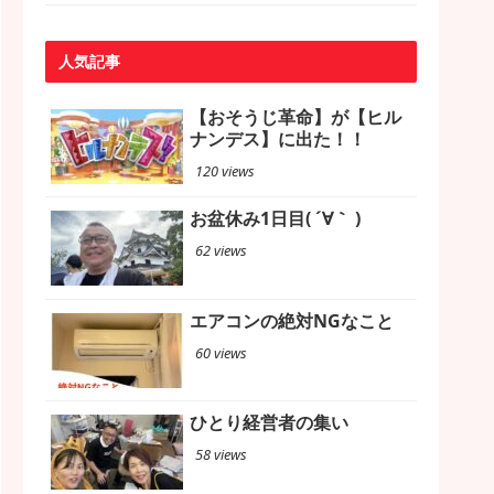
人気記事
【おそうじ革命】が【ヒル
ナンデス】に出た！！
120 views
お盆休み1日目( ´∀｀ )
62 views
エアコンの絶対NGなこと
60 views
ひとり経営者の集い
58 views