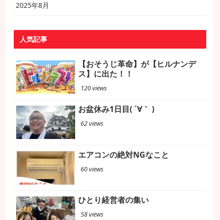
2025年8月
人気記事
【おそうじ革命】が【ヒルナンデ
ス】に出た！！
120 views
お盆休み1日目( ´∀｀ )
62 views
エアコンの絶対NGなこと
60 views
ひとり経営者の集い
58 views