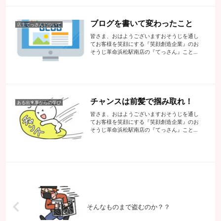
満喫してまいりました今回の行程などは全
て...
ブログを書いて変わったこと
店主てっさんについて
皆さま、おはようございますおそうじを通し
てお客様を笑顔にする『笑顔創造企業』のお
そうじ革命浜松駅南店の『てっさん』こと代
表の手塚でございます本日で毎日ブログ更新
が６１０回目になりますもう生活の一部・仕
事の一部と化してきています実はてっさん
は...
チャンスは前髪で掴み取れ！
ある出来事からの学び
皆さま、おはようございますおそうじを通し
てお客様を笑顔にする『笑顔創造企業』のお
そうじ革命浜松駅南店の『てっさん』こと代
表の手塚でございます先日、アンラッキーな
ことが起きてしまいました・・・お仕事の相
棒【二層式洗濯機】がとうとう壊れてしま
い...
そんなものまで盗むのか？？