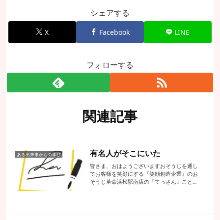
シェアする
X
Facebook
LINE
フォローする
関連記事
有名人がそこにいた
ある出来事からの学び
皆さま、おはようございますおそうじを通し
てお客様を笑顔にする『笑顔創造企業』のお
そうじ革命浜松駅南店の『てっさん』こと代
表の手塚でございますたまに飲食店の壁に有
名人のサイン色紙を見ることがありますがて
っさんはどうも『へえ～』で終わってしま
う...