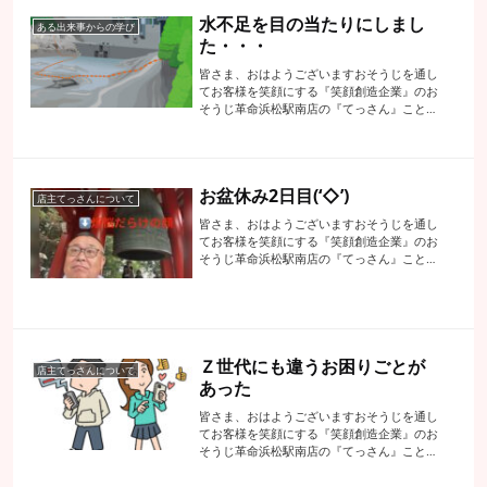
水不足を目の当たりにしまし
ある出来事からの学び
た・・・
皆さま、おはようございますおそうじを通し
てお客様を笑顔にする『笑顔創造企業』のお
そうじ革命浜松駅南店の『てっさん』こと代
表の手塚でございます昨日は午後から時間も
あって天気も良く暖かかったのでちょっと足
を延ばして森町の『かわせみ湖』へそこの
ダ...
お盆休み2日目(‘◇’)ゞ
店主てっさんについて
皆さま、おはようございますおそうじを通し
てお客様を笑顔にする『笑顔創造企業』のお
そうじ革命浜松駅南店の『てっさん』こと代
表の手塚でございます昨日はお盆休み2日目
同級生お蕎麦屋店主とその息子たちの男4人
旅です滋賀県でしたので比叡山延暦寺にレ
ッ...
Ｚ世代にも違うお困りごとが
店主てっさんについて
あった
皆さま、おはようございますおそうじを通し
てお客様を笑顔にする『笑顔創造企業』のお
そうじ革命浜松駅南店の『てっさん』こと代
表の手塚でございます昨日の夜まで高松ー丸
亀ー倉敷ー姫路と浜松のお仲間と慰安旅行を