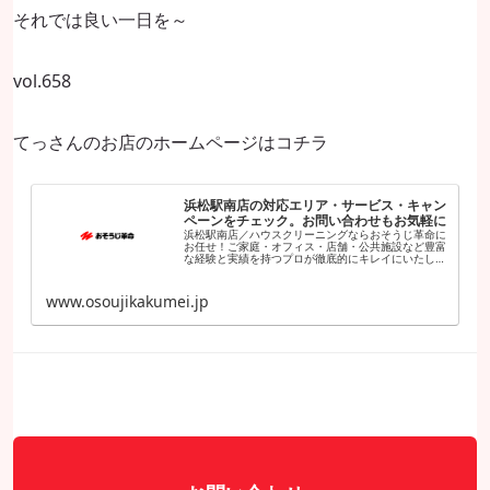
それでは良い一日を～
vol.658
てっさんのお店のホームページはコチラ
浜松駅南店の対応エリア・サービス・キャン
ペーンをチェック。お問い合わせもお気軽に
浜松駅南店／ハウスクリーニングならおそうじ革命に
お任せ！ご家庭・オフィス・店舗・公共施設など豊富
な経験と実績を持つプロが徹底的にキレイにいたしま
す。日本全国に展開中！安心の固定料金、お見積もり
は無料です。
www.osoujikakumei.jp