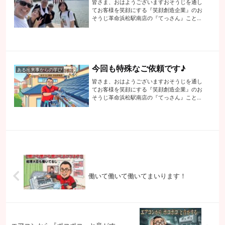
皆さま、おはようございますおそうじを通し
てお客様を笑顔にする『笑顔創造企業』のお
そうじ革命浜松駅南店の『てっさん』こと代
表の手塚でございます昨日は宮島合宿最終日
の3日目朝からみんなで厳島神社にお参りち
ょうど干潮と重なりラッキーな一日の始ま
り...
今回も特殊なご依頼です♪
ある出来事からの学び
皆さま、おはようございますおそうじを通し
てお客様を笑顔にする『笑顔創造企業』のお
そうじ革命浜松駅南店の『てっさん』こと代
表の手塚でございます昨日、レアなご相談を
いただきました以前にお風呂とレンジフード
のクリーニングをしていただいたお客様か
ら...
働いて働いて働いてまいります！