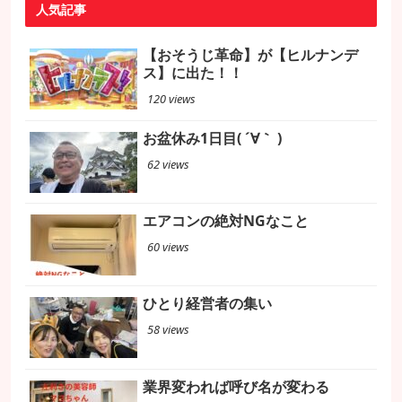
人気記事
【おそうじ革命】が【ヒルナンデ
ス】に出た！！
120 views
お盆休み1日目( ´∀｀ )
62 views
エアコンの絶対NGなこと
60 views
ひとり経営者の集い
58 views
業界変われば呼び名が変わる