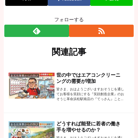
フォローする
関連記事
世の中ではエアコンクリーニ
ある出来事からの学び
ングの需要が増加
皆さま、おはようございますおそうじを通し
てお客様を笑顔にする『笑顔創造企業』のお
そうじ革命浜松駅南店の『てっさん』こと代
表の手塚でございます今日のブログのタイト
ルのエアコンクリーニングの重要が増加って
いうことにしたのですが昨日だけでもお問
合...
どうすれば能登に若者の働き
ある出来事からの学び
手を増やせるのか？
皆さま、おはようございますおそうじを通し