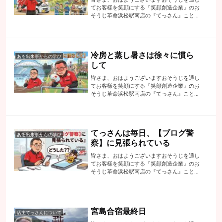
てお客様を笑顔にする『笑顔創造企業』のお
そうじ革命浜松駅南店の『てっさん』こと代
表の手塚でございます今日のブログは壮大な
テーマです…昨日来ました能登半島ブログの
題名は【どうすれば能登に若者の働き手を
増...
冷房と蒸し暑さは徐々に慣ら
ある出来事からの学び
して
皆さま、おはようございますおそうじを通し
てお客様を笑顔にする『笑顔創造企業』のお
そうじ革命浜松駅南店の『てっさん』こと代
表の手塚でございます梅雨時の独特のジメジ
メの日々です作業していますと汗でびっしょ
りになってしかも、その汗が乾かな
い・・・...
てっさんは毎日、【ブログ警
ある出来事からの学び
察】に見張られている
皆さま、おはようございますおそうじを通し
てお客様を笑顔にする『笑顔創造企業』のお
そうじ革命浜松駅南店の『てっさん』こと代
表の手塚でございます先日のお話になります
朝から電話が鳴りまくり（良い電話ね）お客
様のところに時間ピッタリで到着いつもな
ら...
宮島合宿最終日
店主てっさんについて