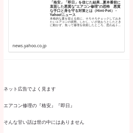
「格安」「即日」を信じた結果…夏本番前に
直面した悪質な“エアコン修理”の恐怖 悪質
な手口と身を守る対策とは（Hint-Pot） -
Yahoo!ニュース
本格的な夏を迎える前に、そろそろチェックしておき
たいエアコンの状態。しかし、いざ使おうとしたとき
に動かず、焦って修理を依頼したところ、思わぬトラ
ブルに巻き込まれてしまうケースが増えているようで
す。
news.yahoo.co.jp
ネット広告でよく見ます
エアコン修理の『格安』『即日』
そんな甘い話は世の中にはありません