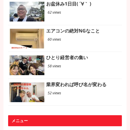
お盆休み1日目( ´∀｀ )
62 views
エアコンの絶対NGなこと
60 views
ひとり経営者の集い
58 views
業界変われば呼び名が変わる
52 views
メニュー