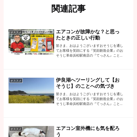
関連記事
エアコンが故障かな？と思っ
オススメ
たときの正しい行動
皆さま、おはようございますおそうじを通し
てお客様を笑顔にする『笑顔創造企業』のお
そうじ革命浜松駅南店の『てっさん』こと代
表の手塚でございますこんなニュースを見ま
したYahoo!ニュースいつの時代もこういう火
事場泥棒みたいなのがいます・・・内...
伊良湖へツーリングして【お
オススメ
そうじ】のことへの気づき
皆さま、おはようございますおそうじを通し
てお客様を笑顔にする『笑顔創造企業』のお
そうじ革命浜松駅南店の『てっさん』こと代
表の手塚でございます先日、時間もありまし
たので気分転換に【伊良湖岬】までツーリン
グですおうちからゆっくり行って片道１時
間...
エアコン室外機にも気を配ろ
オススメ
う