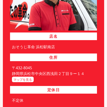
店名
おそうじ革命 浜松駅南店
住所
〒432-8045
静岡県浜松市中央区西浅田２丁目９ー１４
マップを見る
定休日
不定休