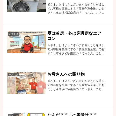
皆さま、おはようございますおそうじを通し
てお客様を笑顔にする『笑顔創造企業』のお
そうじ革命浜松駅南店の『てっさん』こと代
表の手塚でございますまだまだ暑い日が続き
ます・・・どうやら予測によりますと10月ま
ではエアコンの冷房にお世話にならなくて...
夏は冷房・冬は床暖房なエア
オススメ
コン
皆さま、おはようございますおそうじを通し
てお客様を笑顔にする『笑顔創造企業』のお
そうじ革命浜松駅南店の『てっさん』こと代
表の手塚でございます連休が明けてから暑く
なってきたせいかエアコンクリーニングのお
問合せやご注文が増えてきていますその中
で...
お母さんへの贈り物
オススメ
皆さま、おはようございますおそうじを通し
てお客様を笑顔にする『笑顔創造企業』のお
そうじ革命浜松駅南店の『てっさん』こと代
表の手塚でございます先日、約２年前にご利
用されましたお客様からのご注文のお電話で
前にやってもらったエアコンが２台のクリ
ー...
なんだ？？この番号は？？
オススメ