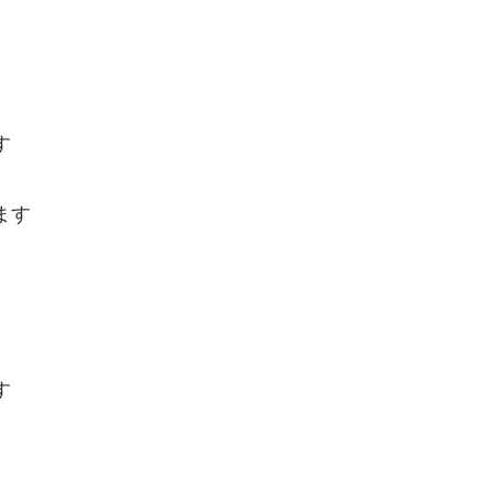
す
ます
す