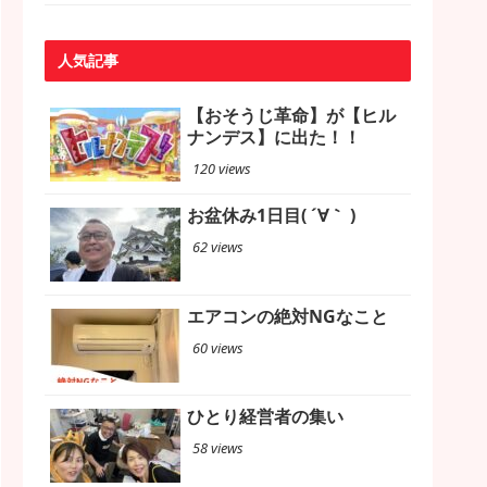
人気記事
【おそうじ革命】が【ヒル
ナンデス】に出た！！
120 views
お盆休み1日目( ´∀｀ )
62 views
エアコンの絶対NGなこと
60 views
ひとり経営者の集い
58 views