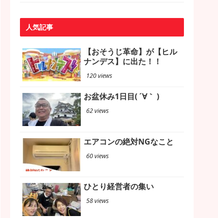
人気記事
【おそうじ革命】が【ヒル
ナンデス】に出た！！
120 views
お盆休み1日目( ´∀｀ )
62 views
エアコンの絶対NGなこと
60 views
ひとり経営者の集い
58 views