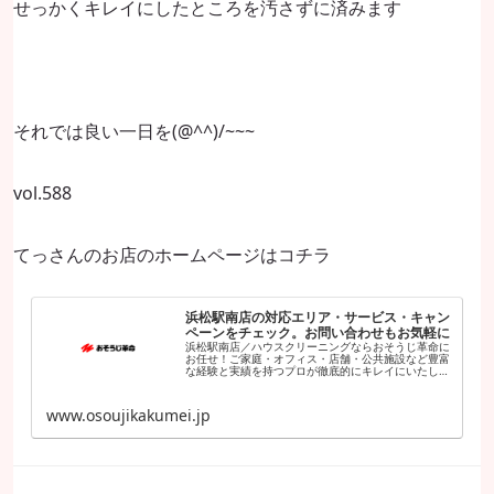
せっかくキレイにしたところを汚さずに済みます
それでは良い一日を(@^^)/~~~
vol.588
てっさんのお店のホームページはコチラ
浜松駅南店の対応エリア・サービス・キャン
ペーンをチェック。お問い合わせもお気軽に
浜松駅南店／ハウスクリーニングならおそうじ革命に
お任せ！ご家庭・オフィス・店舗・公共施設など豊富
な経験と実績を持つプロが徹底的にキレイにいたしま
す。日本全国に展開中！安心の固定料金、お見積もり
は無料です。
www.osoujikakumei.jp