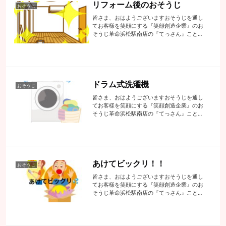
リフォーム後のおそうじ
おそうじ
皆さま、おはようございますおそうじを通し
てお客様を笑顔にする『笑顔創造企業』のお
そうじ革命浜松駅南店の『てっさん』こと代
表の手塚でございます先日こんなお問合せの
お電話がありました中古住宅を買ってリフォ
ームをしてもらってるんです引っ越しの前
に...
ドラム式洗濯機
おそうじ
皆さま、おはようございますおそうじを通し
てお客様を笑顔にする『笑顔創造企業』のお
そうじ革命浜松駅南店の『てっさん』こと代
表の手塚でございます昨日は以前にエアコン
クリーニングでお邪魔しておりますお客様よ
りホントに困っているというご相談でのお
志...
あけてビックリ！！
おそうじ
皆さま、おはようございますおそうじを通し
てお客様を笑顔にする『笑顔創造企業』のお
そうじ革命浜松駅南店の『てっさん』こと代
表の手塚でございます皆さんはネットでお買
い物をしたりしますか？てっさんはまあまあ
買い物をネットでしますが確認不足（サイ
ズ...