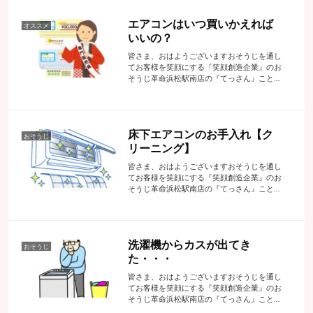
エアコンはいつ買いかえれば
オススメ
いいの？
皆さま、おはようございますおそうじを通し
てお客様を笑顔にする『笑顔創造企業』のお
そうじ革命浜松駅南店の『てっさん』こと代
表の手塚でございます先日、おそうじの道具
を買いにホームセンターに行きましたら入り
口にこんな感じで目立つコーナーがありま
し...
床下エアコンのお手入れ【ク
おそうじ
リーニング】
皆さま、おはようございますおそうじを通し
てお客様を笑顔にする『笑顔創造企業』のお
そうじ革命浜松駅南店の『てっさん』こと代
表の手塚でございますこの頃のお家は断熱
性・気密性が格段に上がってきていますその
お家の床下はと申しますと基本的にはお部屋
と...
洗濯機からカスが出てき
おそうじ
た・・・
皆さま、おはようございますおそうじを通し
てお客様を笑顔にする『笑顔創造企業』のお
そうじ革命浜松駅南店の『てっさん』こと代
表の手塚でございます先日こんなお悩みから