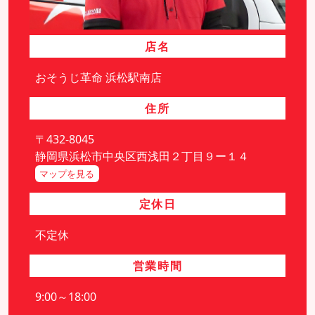
店名
おそうじ革命 浜松駅南店
住所
〒432-8045
静岡県浜松市中央区西浅田２丁目９ー１４
マップを見る
定休日
不定休
営業時間
9:00～18:00