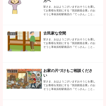
方へ
皆さま、おはようございますおそうじを通し
てお客様を笑顔にする『笑顔創造企業』のお
そうじ革命浜松駅南店の『てっさん』こと代
表の手塚でございます昨日はリビングのエア
コンにお悩みを抱えられているお客様のとこ
ろにお伺いしました【今回のお悩み】・15...
古民家な空間
おそうじ
皆さま、おはようございますおそうじを通し
てお客様を笑顔にする『笑顔創造企業』のお
そうじ革命浜松駅南店の『てっさん』こと代
表の手塚でございます先日、お仕事の合間の
休憩時間でひとりで喫茶店に立ち寄りました
似合わないけど・・・営業マン時代も喫茶
店...
お家の片づけもご相談くださ
おそうじ
い
皆さま、おはようございますおそうじを通し
てお客様を笑顔にする『笑顔創造企業』のお
そうじ革命浜松駅南店の『てっさん』こと代
表の手塚でございます先日、こんなご相談が
ありましたおうちをキレイにしたくて・・・
その前に５年前に他界した母親のモノがた
く...