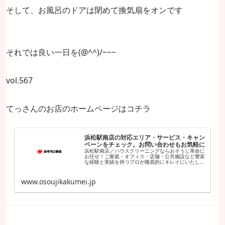
そして、お風呂のドアは閉めて換気扇をオンです
それでは良い一日を(@^^)/~~~
vol.567
てっさんのお店のホームページはコチラ
浜松駅南店の対応エリア・サービス・キャン
ペーンをチェック。お問い合わせもお気軽に
浜松駅南店／ハウスクリーニングならおそうじ革命に
お任せ！ご家庭・オフィス・店舗・公共施設など豊富
な経験と実績を持つプロが徹底的にキレイにいたしま
す。日本全国に展開中！安心の固定料金、お見積もり
は無料です。
www.osoujikakumei.jp