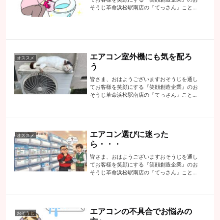
そうじ革命浜松駅南店の『てっさん』こと代
表の手塚でございます先日は・キッチンのク
リーニング・洗面のクリーニングでしたこの
クリーニングには必ず【研磨】【磨く】と
い...
エアコン室外機にも気を配ろ
オススメ
う
皆さま、おはようございますおそうじを通し
てお客様を笑顔にする『笑顔創造企業』のお
そうじ革命浜松駅南店の『てっさん』こと代
表の手塚でございますまだまだ暑い日が続き
ます・・・どうやら予測によりますと10月ま
ではエアコンの冷房にお世話にならなくて...
エアコン選びに迷った
オススメ
ら・・・
皆さま、おはようございますおそうじを通し
てお客様を笑顔にする『笑顔創造企業』のお
そうじ革命浜松駅南店の『てっさん』こと代
表の手塚でございます昨日はGW連休明けと
いうことで午前と午後にエアコンクリーニン
グでお客様のところにお伺いしましたさす
が...
エアコンの不具合でお悩みの
おそうじ