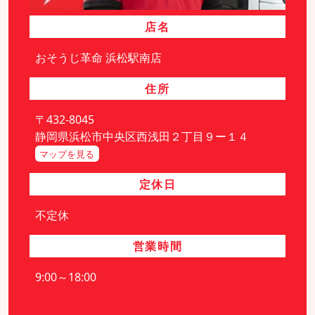
店名
おそうじ革命 浜松駅南店
住所
〒432-8045
静岡県浜松市中央区西浅田２丁目９ー１４
マップを見る
定休日
不定休
営業時間
9:00～18:00