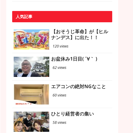
人気記事
【おそうじ革命】が【ヒル
ナンデス】に出た！！
120 views
お盆休み1日目( ´∀｀ )
62 views
エアコンの絶対NGなこと
60 views
ひとり経営者の集い
58 views