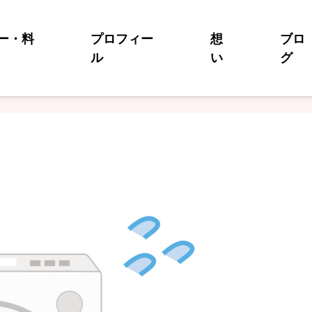
ー・料
プロフィー
想
ブロ
ル
い
グ